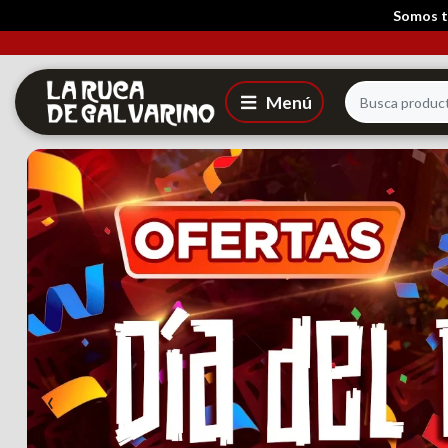
Somos tu
‹