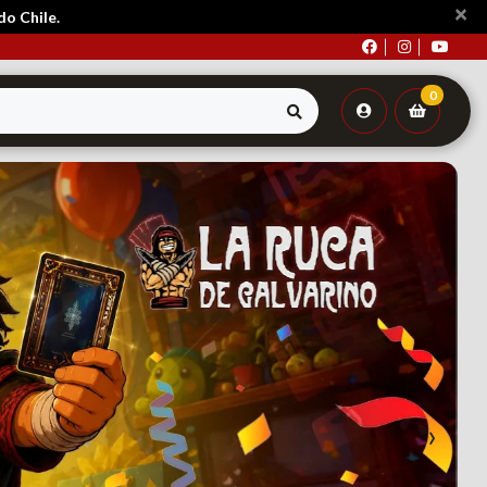
×
do Chile.
0
›