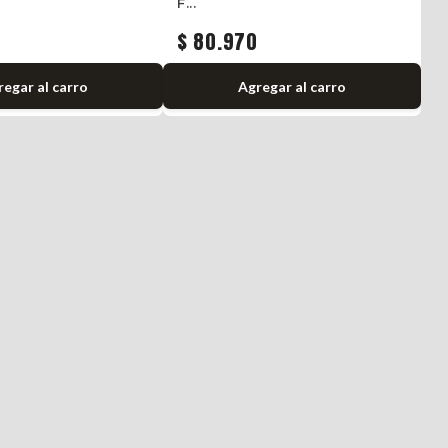
F...
F.
$ 80.970
$
regar
al carro
Agregar
al carro