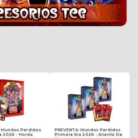
 Mundos Perdidos
PREVENTA: Mundos Perdidos
P
a 2026 - Horda
Primera Era 2026 - Aliento De
P