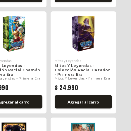
Leyendas
Mitos y Leyendas
Y Leyendas -
Mitos Y Leyendas -
ión Racial Chamán
Colección Racial Cazador
era Era
- Primera Era
Leyendas - Primera Era
Mitos Y Leyendas - Primera Era
990
$ 24.990
Agregar
al carro
Agregar
al carro