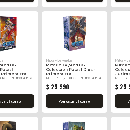
das
Mitos y Leyendas
Mitos y 
yendas -
Mitos Y Leyendas -
Mitos 
Racial
Colección Racial Dios -
Colecc
 Primera Era
Primera Era
- Prim
ndas - Primera Era
Mitos Y Leyendas - Primera Era
Mitos Y 
0
$ 24.990
$ 24.
gar
al carro
Agregar
al carro