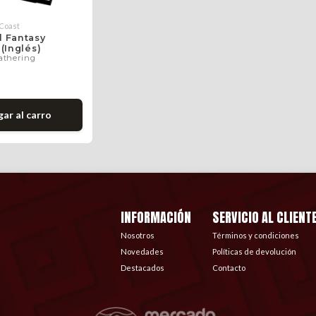
 Coast
l Fantasy
 (Inglés)
athering
0
gar
al carro
INFORMACIÓN
SERVICIO AL CLIENT
Nosotros
Términos y condiciones
Novedades
Políticas de devolución
Destacados
Contacto