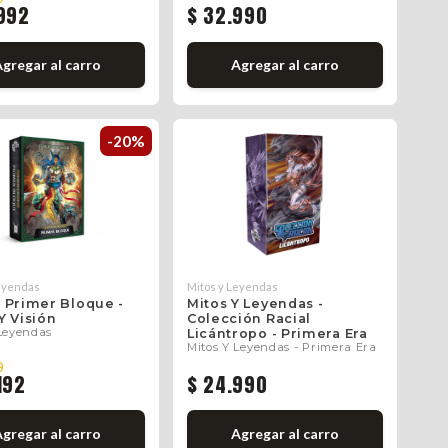
992
$ 32.990
Agregar
al carro
Agregar
al carro
-20%
Leyendas
Mitos y Leyendas
t Primer Bloque -
Mitos Y Leyendas -
Y Visión
Colección Racial
 Leyendas
Licántropo - Primera Era
Mitos Y Leyendas - Primera Era
0
192
$ 24.990
Agregar
al carro
Agregar
al carro