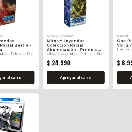
das
Mitos y Leyendas
Bandai
yendas -
Mitos Y Leyendas -
One Pi
Racial Bestia -
Colección Racial
Vol. 2 
Bandai
ra
Abominación - Primera...
ndas - Primera Era
Mitos Y Leyendas - Primera Era
0
$ 24.990
$ 8.9
gar
al carro
Agregar
al carro