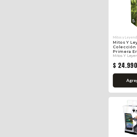
Mitos y Leyen
Mitos Y Le
Colección 
Primera E
Mitos Y Leye
$ 24.99
Agre