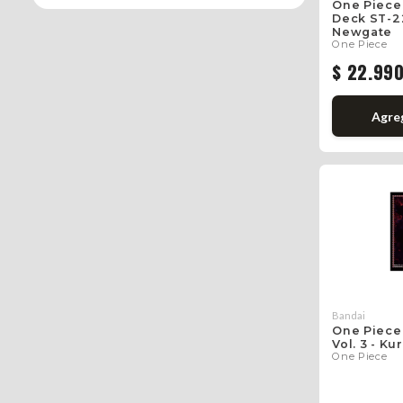
One Piece 
Deck ST-2
Newgate
One Piece
$ 22.99
Agre
Bandai
One Piece
Vol. 3 - K
One Piece