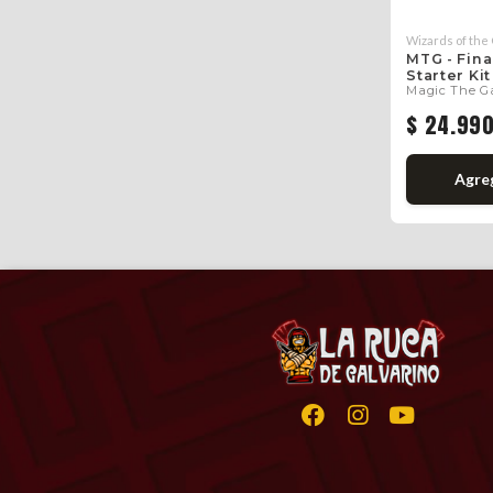
Wizards of the
MTG - Fina
Starter Kit
Magic The G
$ 24.99
Agre