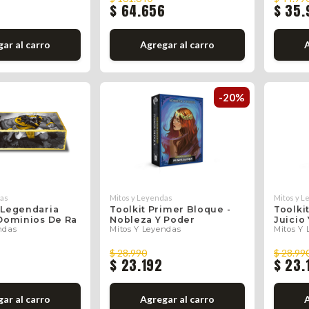
$ 64.656
$ 35.
gar
al carro
Agregar
al carro
-20%
das
Mitos y Leyendas
Mitos y 
 Legendaria
Toolkit Primer Bloque -
Toolki
 Dominios De Ra
Nobleza Y Poder
Juicio 
ndas
Mitos Y Leyendas
Mitos Y
$ 28.990
$ 28.99
0
$ 23.192
$ 23.
gar
al carro
Agregar
al carro