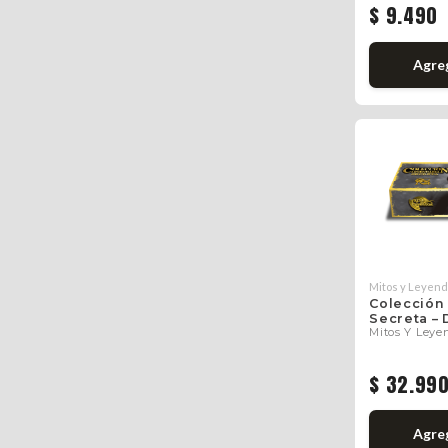
$ 9.490
Agre
Mitos y Leyen
Colección
Secreta –
Mitos Y Leye
$ 32.99
Agre