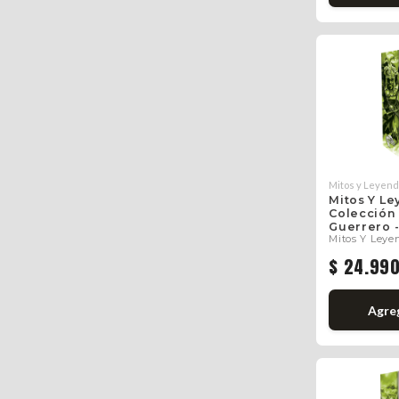
Mitos y Leyen
Mitos Y Le
Colección 
Guerrero -
Mitos Y Leye
$ 24.99
Agre