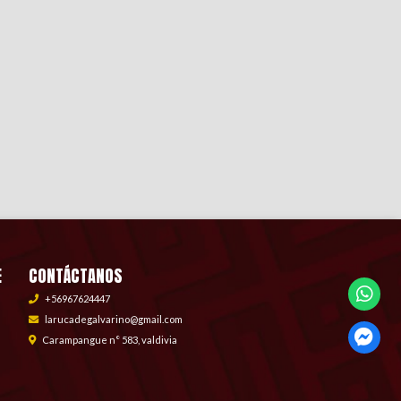
E
CONTÁCTANOS
+56967624447
larucadegalvarino@gmail.com
Carampangue n° 583, valdivia