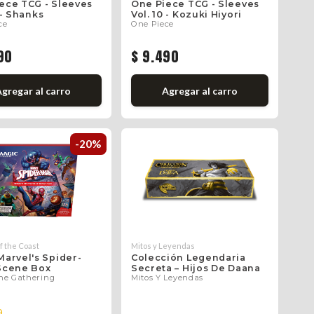
ece TCG - Sleeves
One Piece TCG - Sleeves
 - Shanks
Vol. 10 - Kozuki Hiyori
ce
One Piece
90
$ 9.490
Agregar
al carro
Agregar
al carro
-20%
f the Coast
Mitos y Leyendas
Marvel's Spider-
Colección Legendaria
Scene Box
Secreta – Hijos De Daana
he Gathering
Mitos Y Leyendas
0