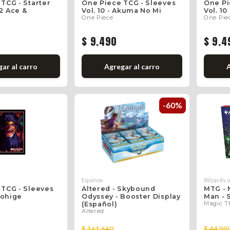
TCG - Starter
One Piece TCG - Sleeves
One Pi
2 Ace &
Vol. 10 - Akuma No Mi
Vol. 10
One Piece
One Pie
0
$ 9.490
$ 9.4
gar
al carro
Agregar
al carro
-60%
Equinox
Wizards o
 TCG - Sleeves
Altered - Skybound
MTG - 
urohige
Odyssey - Booster Display
Man - 
Magic T
(Español)
Altered
$ 161.640
$ 44.99