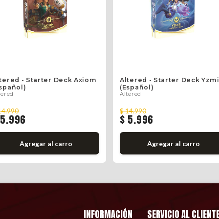
tered - Starter Deck Axiom
Altered - Starter Deck Yzm
spañol)
(Español)
tered
Altered
14.990
$ 14.990
 5.996
$ 5.996
Agregar al carro
Agregar al carro
INFORMACIÓN
SERVICIO AL CLIENT