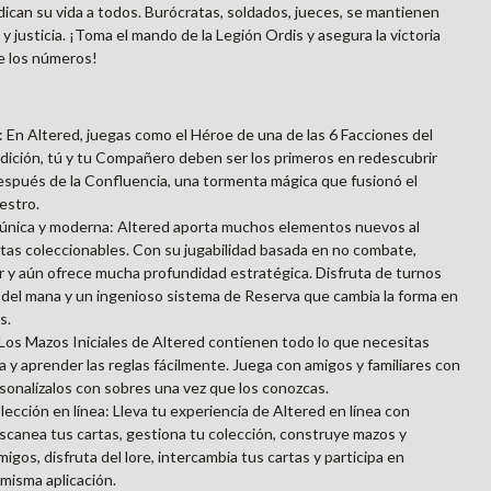
ican su vida a todos. Burócratas, soldados, jueces, se mantienen
 justicia. ¡Toma el mando de la Legión Ordis y asegura la victoria
e los números!
n Altered, juegas como el Héroe de una de las 6 Facciones del
dición, tú y tu Compañero deben ser los primeros en redescubrir
después de la Confluencia, una tormenta mágica que fusionó el
estro.
d única y moderna: Altered aporta muchos elementos nuevos al
tas coleccionables. Con su jugabilidad basada en no combate,
er y aún ofrece mucha profundidad estratégica. Disfruta de turnos
 del mana y un ingenioso sistema de Reserva que cambia la forma en
s.
 Los Mazos Iniciales de Altered contienen todo lo que necesitas
da y aprender las reglas fácilmente. Juega con amigos y familiares con
rsonalízalos con sobres una vez que los conozcas.
ección en línea: Lleva tu experiencia de Altered en línea con
 Escanea tus cartas, gestiona tu colección, construye mazos y
igos, disfruta del lore, intercambia tus cartas y participa en
 misma aplicación.