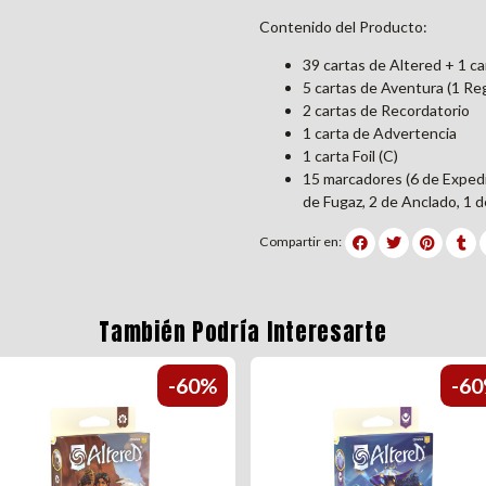
Contenido del Producto:
39 cartas de Altered + 1 c
5 cartas de Aventura (1 Re
2 cartas de Recordatorio
1 carta de Advertencia
1 carta Foil (C)
15 marcadores (6 de Expedi
de Fugaz, 2 de Anclado, 1 
Compartir en:
También Podría Interesarte
-60%
-6