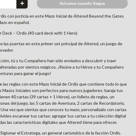
Avísame cuando llegue
Ordis con justicia en este Mazo Inicial de Altered Beyond the Gates
Mazo en español.
 Deck – Ordis (40 card deck with 1 Hero)
e las puertas en este primer set principal de Altered, un juego de
novador.
ción, tú y tu Compañero han sido enviados a descubrir y traer
s alteradas por vientos mágicos. ¡Reúne a tu Héroe y tu Compañero
enturas para ganar el juego!
e las reglas con este Mazo Inicial de Ordis que contiene todo lo que
os Mazos Iniciales son perfectos para nuevos jugadores: baraja tus
enen 40 cartas (39 cartas + 1 Héroe), un folleto de reglas, un
onas del juego, las 5 cartas de Aventura, 2 cartas de Recordatorio,
. Una vez que sientas que conoces tu mazo, personalízalo con cartas
lvides escanear tus cartas: agregar tus cartas a tu colección digital
s las características digitales que Altered tiene para ofrecer.
Sigismar el Estratega, un general carismático de la facción Ordis.