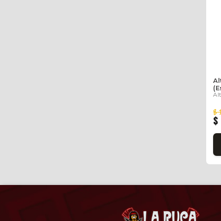
Al
(E
Al
$ 
$