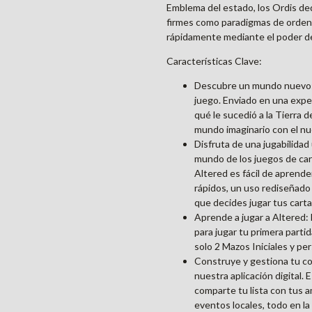
Emblema del estado, los Ordis ded
firmes como paradigmas de orden y
rápidamente mediante el poder d
Características Clave:
Descubre un mundo nuevo: E
juego. Enviado en una expe
qué le sucedió a la Tierra 
mundo imaginario con el nu
Disfruta de una jugabilida
mundo de los juegos de car
Altered es fácil de aprend
rápidos, un uso rediseñado
que decides jugar tus carta
Aprende a jugar a Altered:
para jugar tu primera parti
solo 2 Mazos Iniciales y pe
Construye y gestiona tu col
nuestra aplicación digital.
comparte tu lista con tus am
eventos locales, todo en la