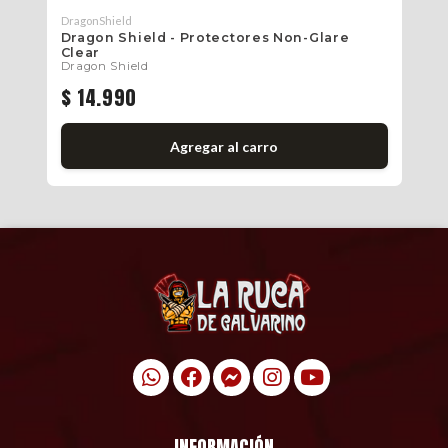
DragonShield
Dra
Dragon Shield - Protectores Non-Glare
Dr
Dr
Clear
Dragon Shield
$ 14.990
$
Agregar al carro
INFORMACIÓN