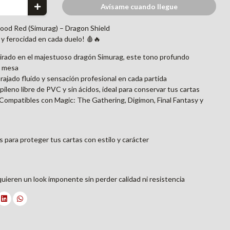
Avísame cuando llegue
lood Red (Simurag) – Dragon Shield
y ferocidad en cada duelo! 🩸🔥
irado en el majestuoso dragón Simurag, este tono profundo
a mesa
rajado fluido y sensación profesional en cada partida
opileno libre de PVC y sin ácidos, ideal para conservar tus cartas
ompatibles con Magic: The Gathering, Digimon, Final Fantasy y
 para proteger tus cartas con estilo y carácter
uieren un look imponente sin perder calidad ni resistencia