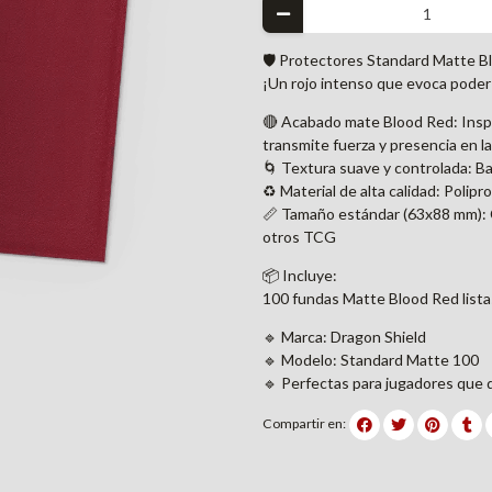
🛡️ Protectores Standard Matte B
¡Un rojo intenso que evoca poder 
🔴 Acabado mate Blood Red: Insp
transmite fuerza y presencia en l
🌀 Textura suave y controlada: Ba
♻️ Material de alta calidad: Polipr
📏 Tamaño estándar (63x88 mm): C
otros TCG
📦 Incluye:
100 fundas Matte Blood Red listas
🔹 Marca: Dragon Shield
🔹 Modelo: Standard Matte 100
🔹 Perfectas para jugadores que q
Compartir en: