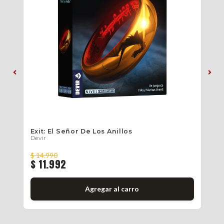
s
Exit: El Señor De Los Anillos
Ex
Devir
De
$ 14.990
$ 
$ 11.992
$ 
Agregar al carro