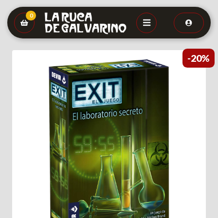
0
-20%