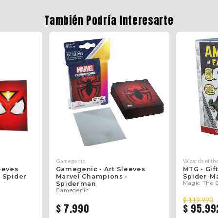
También Podría Interesarte
Gamegenic
Wizards of th
eeves
Gamegenic - Art Sleeves
MTG - Gif
 Spider
Marvel Champions -
Spider-M
Magic The 
Spiderman
Gamegenic
$ 119.990
$ 7.990
$ 95.99