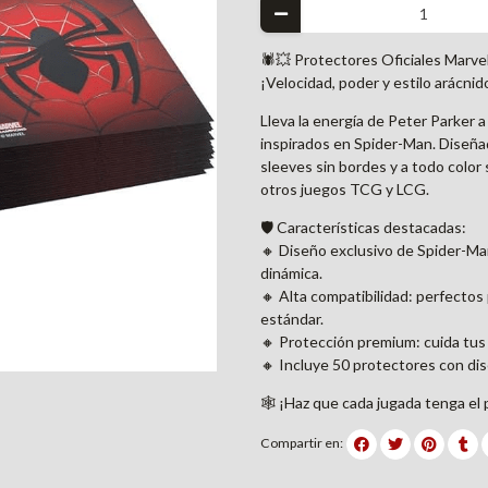
🕷️💥 Protectores Oficiales Marv
¡Velocidad, poder y estilo arácnid
Lleva la energía de Peter Parker 
inspirados en Spider-Man. Diseñad
sleeves sin bordes y a todo colo
otros juegos TCG y LCG.
🛡️ Características destacadas:
🔸 Diseño exclusivo de Spider-Man
dinámica.
🔸 Alta compatibilidad: perfecto
estándar.
🔸 Protección premium: cuida tus c
🔸 Incluye 50 protectores con dis
🕸️ ¡Haz que cada jugada tenga el
Compartir en: