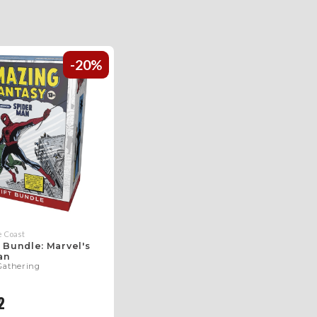
-20%
e Coast
t Bundle: Marvel's
an
Gathering
2