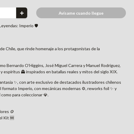
Avísame cuando llegue
Leyendas: Imperio 🛡️
e Chile, que rinde homenaje a los protagonistas de la
mo Bernardo O’Higgins, José Miguel Carrera y Manuel Rodríguez,
y espíritus 👻 inspirados en batallas reales y mitos del siglo XIX.
fantasía ✨, con arte exclusivo de destacados ilustradores chilenos
el formato Imperio, con mecánicas modernas ⚙️, reworks foil ✨ y
 como para coleccionar 💎.
ores 🪙
l Kit 🆕