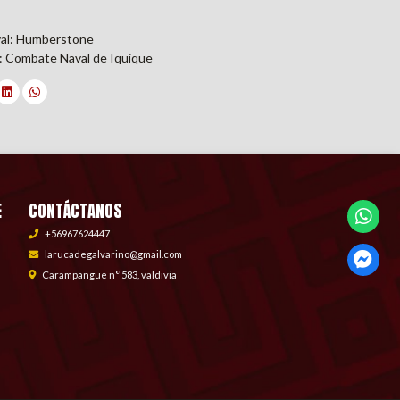
val: Humberstone
la: Combate Naval de Iquique
E
CONTÁCTANOS
+56967624447
larucadegalvarino@gmail.com
Carampangue n° 583, valdivia