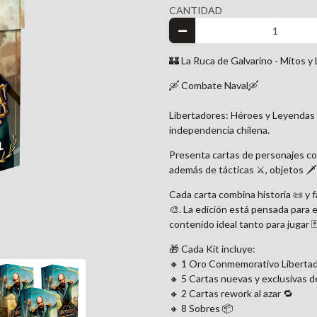
CANTIDAD
🏰 La Ruca de Galvarino - Mitos y 
🛶 Combate Naval🛶
Libertadores: Héroes y Leyendas d
independencia chilena.
Presenta cartas de personajes co
además de tácticas ⚔️, objetos 🗡️ 
Cada carta combina historia 📜 y 
🎨. La edición está pensada para 
contenido ideal tanto para jugar 
🎁 Cada Kit incluye:
🔸 1 Oro Conmemorativo Libertad
🔸 5 Cartas nuevas y exclusivas de
🔸 2 Cartas rework al azar 🔁
🔸 8 Sobres 📦