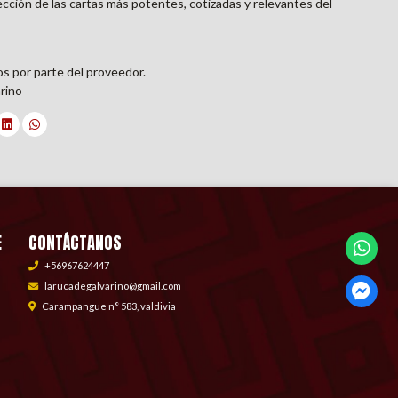
cción de las cartas más potentes, cotizadas y relevantes del
os por parte del proveedor.
rino
E
CONTÁCTANOS
+56967624447
larucadegalvarino@gmail.com
Carampangue n° 583, valdivia