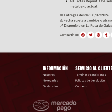
40 Cartas Reprint: Una sele
metajuego actual.
📅 Entregas desde: 03/07/2026
⚠️ Fecha sujeta a cambios o atras
📍 Disponible en La Ruca de Galva
Compartir en:
INFORMACIÓN
SERVICIO AL CLIENT
Nosotros
Términos y condiciones
Novedades
Políticas de devolución
Destacados
Contacto