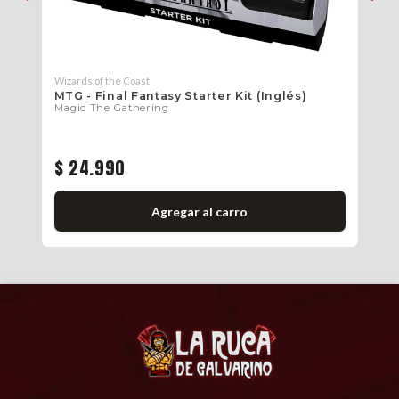
Wizards of the Coast
Wiz
MTG - Final Fantasy Starter Kit (Inglés)
MT
Magic The Gathering
De
Ma
$ 
$ 24.990
$
Agregar al carro