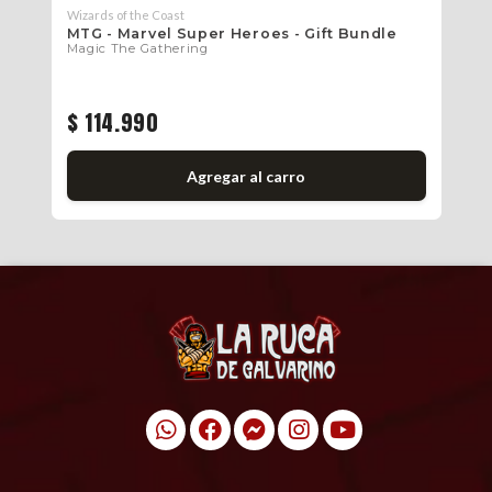
Wizards of the Coast
Wiz
r
MTG - Marvel Super Heroes - Gift Bundle
MT
Magic The Gathering
Ma
$ 
$ 114.990
$
Agregar al carro