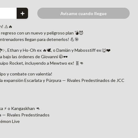
Avísame cuando llegue
n! ⚠️🔥
 regreso con un nuevo y peligroso plan 💣😈
 Entrenadores llegan para detenerlos! 💪🎯
✨, Ethan y Ho-Oh ex 🔥🕊️, o Damián y Mabosstiff ex 🐺❤️
a bajo las órdenes de Giovanni 🧥🕶️
quipo Rocket, incluyendo a Mewtwo ex! 🧬👊
uipo y combate con valentía!
 la expansión Escarlata y Púrpura — Rivales Predestinados de JCC
ka ⚡ o Kangaskhan 🦘
ra — Rivales Predestinados
kémon Live