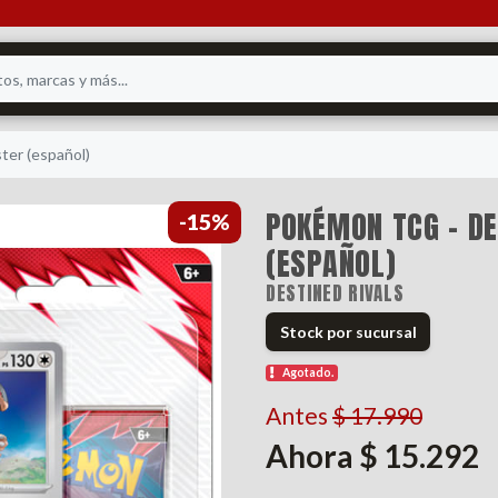
ster (español)
POKÉMON TCG - DE
-15%
(ESPAÑOL)
DESTINED RIVALS
Stock por sucursal
Agotado.
Antes
$ 17.990
Ahora $ 15.292