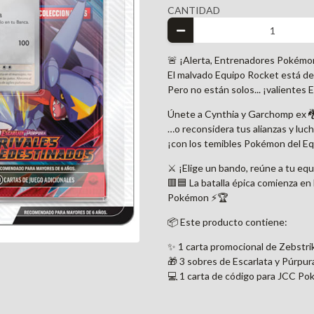
CANTIDAD
🚨 ¡Alerta, Entrenadores Pokémo
El malvado Equipo Rocket está de
Pero no están solos... ¡valientes
Únete a Cynthia y Garchomp ex 🐉
…o reconsidera tus alianzas y luch
¡con los temibles Pokémon del E
⚔️ ¡Elige un bando, reúne a tu eq
🟥🟦 La batalla épica comienza en
Pokémon ⚡🏆
📦 Este producto contiene:
✨ 1 carta promocional de Zebstri
🎁 3 sobres de Escarlata y Púrpu
💻 1 carta de código para JCC Po