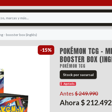
g - booster box (inglés)
POKÉMON TCG - ME
-15%
BOOSTER BOX (ING
POKÉMON TCG
Stock por sucursal
Agotado.
Antes
$ 249.990
Ahora $ 212.492