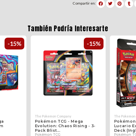
Compartir en:
También Podría Interesarte
-15%
-15%
The Pokemon Company
The Pokemon
ga
Pokémon TCG - Mega
Pokémon 
um
Evolution: Chaos Rising - 3-
Lucario E
Pack Blist...
Deck (Ing
Pokémon TCG
Pokémon T