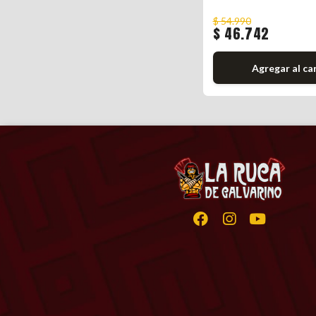
$ 54.990
$ 46.742
Agregar al ca