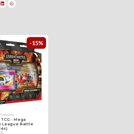
-15%
 Company
TCG - Mega
x League Battle
lés)
CG