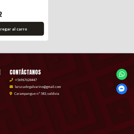
2
regar al carro
E
CONTÁCTANOS
+56967624447
larucadegalvarino@gmail.com
Carampangue n° 583, valdivia