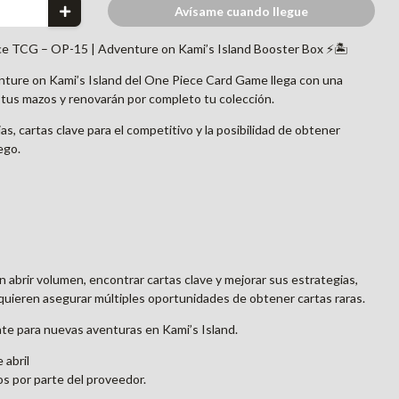
Avísame cuando llegue
ce TCG – OP-15 | Adventure on Kami’s Island Booster Box ⚡🏝️
ture on Kami’s Island del One Piece Card Game llega con una
 tus mazos y renovarán por completo tu colección.
s, cartas clave para el competitivo y la posibilidad de obtener
ego.
 abrir volumen, encontrar cartas clave y mejorar sus estrategias,
quieren asegurar múltiples oportunidades de obtener cartas raras.
ate para nuevas aventuras en Kami’s Island.
 abril
os por parte del proveedor.