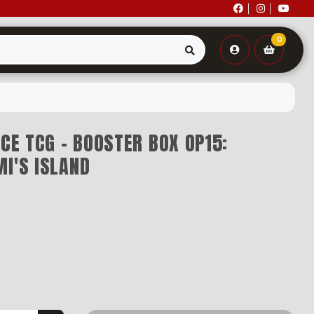
0
ECE TCG - BOOSTER BOX OP15:
I'S ISLAND