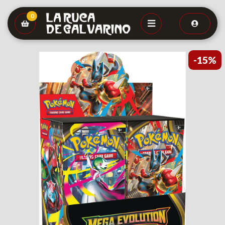
0
-15%