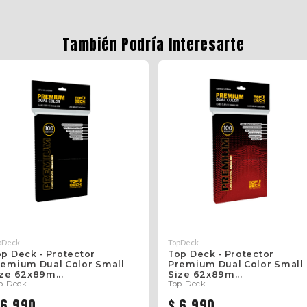
También Podría Interesarte
pDeck
TopDeck
p Deck - Protector
Top Deck - Protector
remium Dual Color Small
Premium Dual Color Small
ze 62x89m...
Size 62x89m...
p Deck
Top Deck
 6.990
$ 6.990