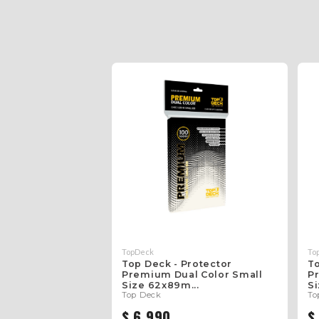
TopDeck
To
Top Deck - Protector
To
Premium Dual Color Small
P
Size 62x89m...
Si
Top Deck
To
$ 6.990
$