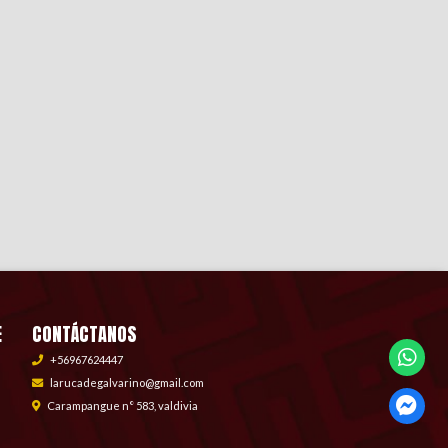
E
CONTÁCTANOS
+56967624447
larucadegalvarino@gmail.com
Carampangue n° 583, valdivia