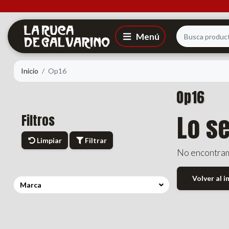
Inicio
Op16
Op16
Lo s
Filtros
Limpiar
Filtrar
No encontram
Volver al i
Marca