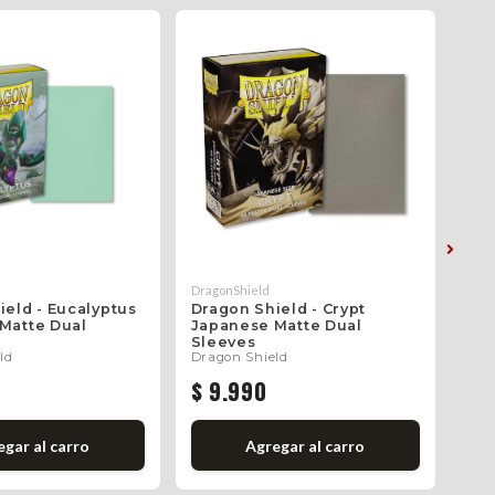
DragonShield
Drag
ield - Eucalyptus
Dragon Shield - Crypt
Dra
Matte Dual
Japanese Matte Dual
Jap
Sleeves
Sle
ld
Dragon Shield
Dra
$ 9.990
$ 
gar al carro
Agregar al carro