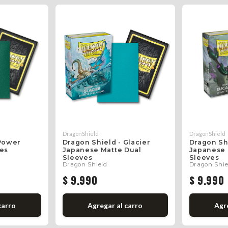
DragonShield
DragonShield
 Power
Dragon Shield - Glacier
Dragon Sh
ves
Japanese Matte Dual
Japanese 
Sleeves
Sleeves
Dragon Shield
Dragon Shie
$ 9.990
$ 9.990
carro
Agregar al carro
Agre