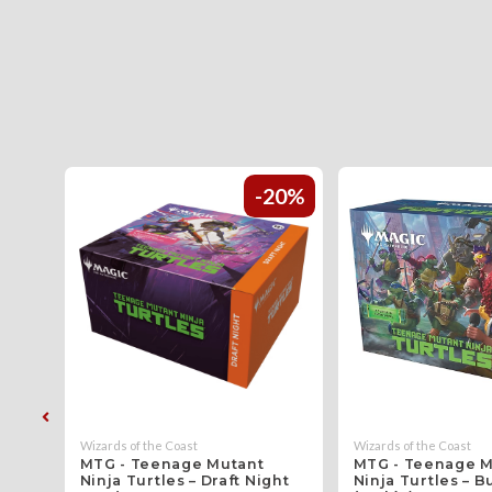
20%
-20%
Wizards of the Coast
Wizards of the Coast
MTG - Teenage Mutant
MTG - Teenage M
se
Ninja Turtles – Draft Night
Ninja Turtles – 