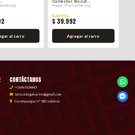
..
Collector Boost...
Dec
athering
Magic The Gathering
Mag
$ 49.990
$ 8
92
$ 39.992
$ 
gar al carro
Agregar al carro
E
CONTÁCTANOS
+56967624447
larucadegalvarino@gmail.com
Carampangue n° 583, valdivia