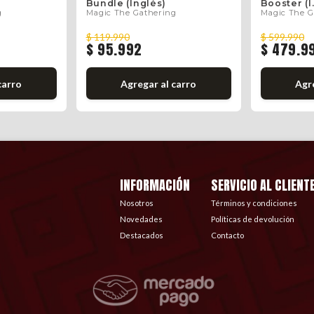
Bundle (Inglés)
Booster (I.
g
Magic The Gathering
Magic The G
$ 119.990
$ 599.990
$ 95.992
$ 479.9
carro
Agregar al carro
Agre
INFORMACIÓN
SERVICIO AL CLIENT
Nosotros
Términos y condiciones
Novedades
Políticas de devolución
Destacados
Contacto