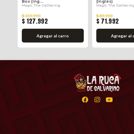
Box (Ing...
(Inglés)
Magic The Gathering
Magic The Gatherin
$ 159.990
$ 89.990
$ 127.992
$ 71.992
Agregar al carro
Agregar al 