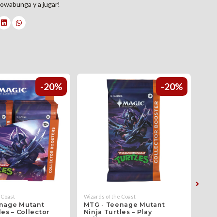
Cowabunga y a jugar!
-20%
-20%
 Coast
Wizards of the Coast
Wiza
nage Mutant
MTG - Teenage Mutant
MTG
les – Collector
Ninja Turtles – Play
Nin