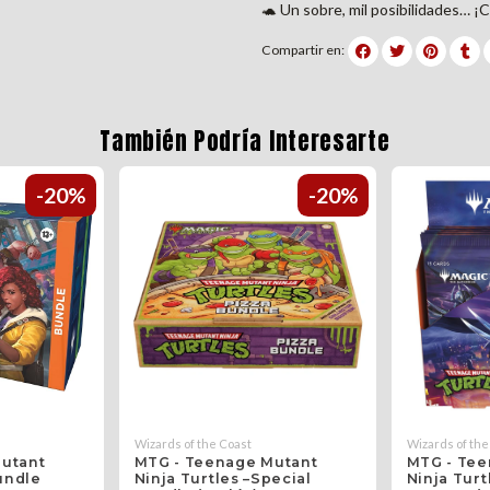
🐢 Un sobre, mil posibilidades… ¡
Compartir en:
También Podría Interesarte
-20%
-20%
Wizards of the Coast
Wizards of the
utant
MTG - Teenage Mutant
MTG - Tee
Bundle
Ninja Turtles –Special
Ninja Turt