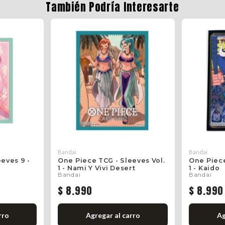
También Podría Interesarte
Bandai
Bandai
eves 9 -
One Piece TCG - Sleeves Vol.
One Piece
1 - Nami Y Vivi Desert
1 - Kaido
Bandai
Bandai
$ 8.990
$ 8.990
rro
Agregar al carro
Ag