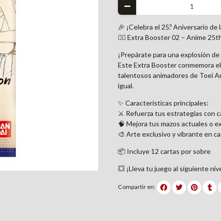
🎉 ¡Celebra el 25.º Aniversario d
🏴‍☠️ Extra Booster 02 – Anime 25t
¡Prepárate para una explosión de 
Este Extra Booster conmemora el 
talentosos animadores de Toei An
igual.
✨ Características principales:
⚔️ Refuerza tus estrategias con c
🧠 Mejora tus mazos actuales o 
🎨 Arte exclusivo y vibrante en c
📦 Incluye 12 cartas por sobre
💥 ¡Lleva tu juego al siguiente niv
Compartir en: