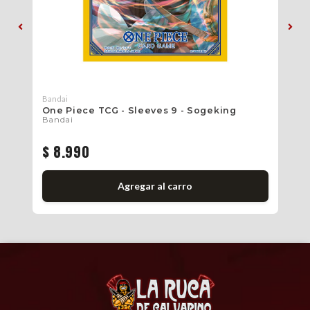
Bandai
Ban
One Piece TCG - Sleeves 9 - Sogeking
On
Bandai
Ba
$ 8.990
$
Agregar al carro