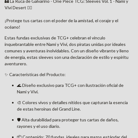
🏰 La Ruca de Galvarino - One Piece TCG: Sleeves Vol. 1 - Nami y
Vivi Desert 🏴‍☠️
¡Protege tus cartas con el poder de la amistad, el coraje y el
océano!
Estas fundas exclusivas de TCG+ celebran el vínculo
inquebrantable entre Nami y Vivi, dos piratas unidas por ideales
comunes y aventuras inolvidables. Con un diseño vibrante y lleno
de energía, estas sleeves son una declaración de estilo y espíritu
aventurero.
✨ Características del Producto:
🌊 Diseño exclusivo para TCG+ con ilustración oficial de
Nami y Vivi.
🎨 Colores vivos y detalles nítidos que capturan la esencia
de estas heroínas del Grand Line.
🛡️ Alta durabilidad para proteger tus cartas de daños,
rayones y el uso diario.
📦 Contenido: 70 fundas, ideales para mazos estándar del