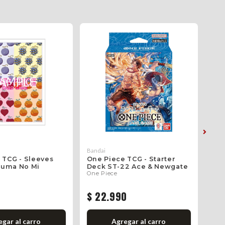
Bandai
Band
 TCG - Sleeves
One Piece TCG - Starter
One
Akuma No Mi
Deck ST-22 Ace & Newgate
Sto
One Piece
Re
One
$ 22.990
$ 
gar al carro
Agregar al carro