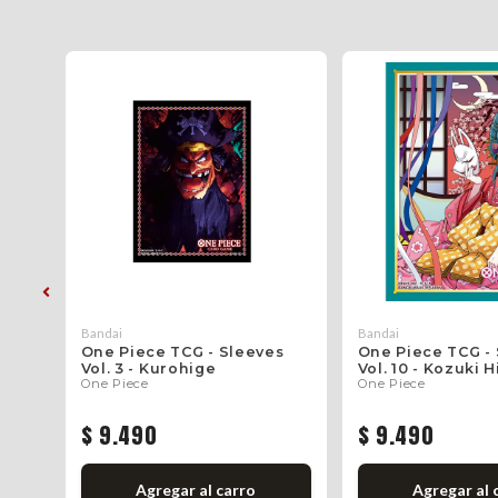
Bandai
Bandai
s
One Piece TCG - Sleeves
One Piece TCG -
Vol. 3 - Kurohige
Vol. 10 - Kozuki H
One Piece
One Piece
$ 9.490
$ 9.490
Agregar al carro
Agregar al 