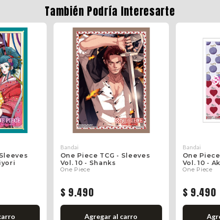
También Podría Interesarte
Bandai
Bandai
 Sleeves
One Piece TCG - Sleeves
One Piece
iyori
Vol. 10 - Shanks
Vol. 10 - 
One Piece
One Piece
$ 9.490
$ 9.490
carro
Agregar al carro
Agre