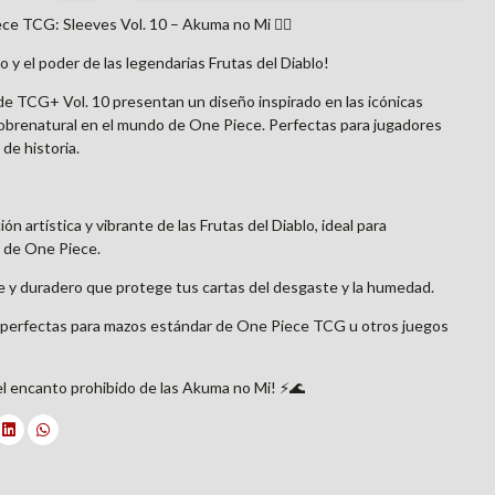
ce TCG: Sleeves Vol. 10 – Akuma no Mi 🏴‍☠️
o y el poder de las legendarias Frutas del Diablo!
 de TCG+ Vol. 10 presentan un diseño inspirado en las icónicas
obrenatural en el mundo de One Piece. Perfectas para jugadores
 de historia.
n artística y vibrante de las Frutas del Diablo, ideal para
e de One Piece.
nte y duradero que protege tus cartas del desgaste y la humedad.
, perfectas para mazos estándar de One Piece TCG u otros juegos
el encanto prohibido de las Akuma no Mi! ⚡🌊