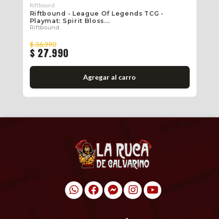
Riftbound
Rif
3:
Riftbound - League Of Legends TCG -
Ri
Playmat: Spirit Bloss...
Pl
Riftbound
Ri
$ 36.990
$ 
$ 27.990
$
Agregar al carro