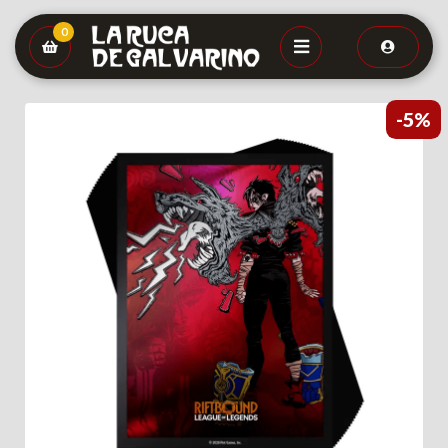
0
-5%