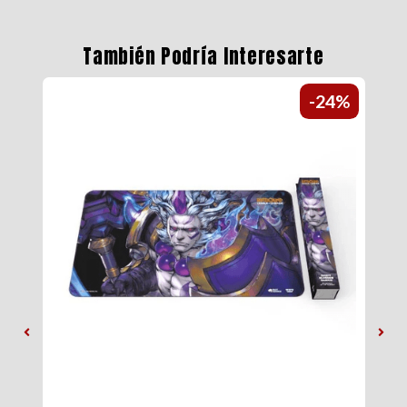
También Podría Interesarte
1%
-24%