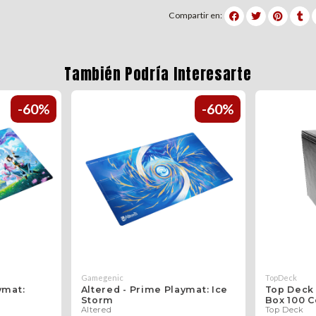
Compartir en:
También Podría Interesarte
-60%
-60%
Gamegenic
TopDeck
ymat:
Altered - Prime Playmat: Ice
Top Deck
Storm
Box 100 C
Altered
Top Deck