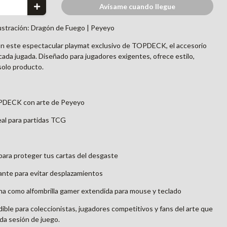
Avísame cuando llegue
stración: Dragón de Fuego | Peyeyo
on este espectacular playmat exclusivo de TOPDECK, el accesorio
 cada jugada. Diseñado para jugadores exigentes, ofrece estilo,
solo producto.
OPDECK con arte de Peyeyo
eal para partidas TCG
 para proteger tus cartas del desgaste
ante para evitar desplazamientos
iona como alfombrilla gamer extendida para mouse y teclado
ble para coleccionistas, jugadores competitivos y fans del arte que
da sesión de juego.