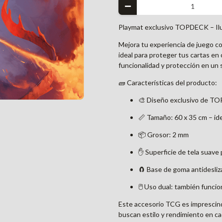
Playmat exclusivo TOPDECK – Ilu
Mejora tu experiencia de juego c
ideal para proteger tus cartas en
funcionalidad y protección en un 
🧱 Características del producto:
🎨 Diseño exclusivo de T
📏 Tamaño: 60 x 35 cm – id
📦 Grosor: 2 mm
✋ Superficie de tela suave
🧲 Base de goma antidesliz
🖱️ Uso dual: también func
Este accesorio TCG es imprescindi
buscan estilo y rendimiento en ca