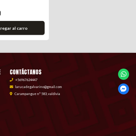
0
regar al carro
E
CONTÁCTANOS
+56967624447
larucadegalvarino@gmail.com
Carampangue n° 583, valdivia